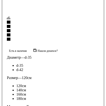
Есть в наличии
Нашли дешевле?
Диаметр
—
d-35
d-35
d-42
Размер
—
120см
120см
140см
160см
180см