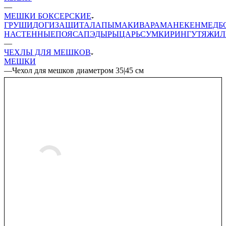
—
МЕШКИ БОКСЕРСКИЕ
ГРУШИ
ДОГИ
ЗАЩИТА
ЛАПЫ
МАКИВАРА
МАНЕКЕН
МЕДБ
НАСТЕННЫЕ
ПОЯСА
ПЭДЫ
РЫЦАРЬ
СУМКИ
РИНГ
УТЯЖИЛ
—
ЧЕХЛЫ ДЛЯ МЕШКОВ
МЕШКИ
—
Чехол для мешков диаметром 35|45 см