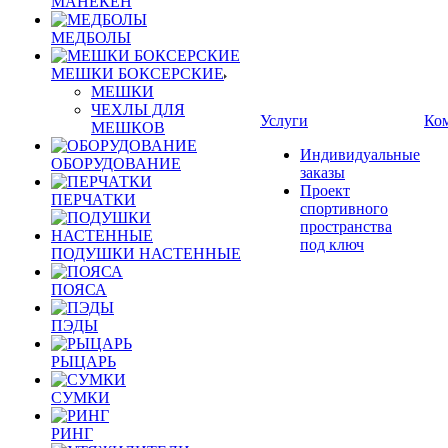
МАНЕКЕН
МЕДБОЛЫ
МЕШКИ БОКСЕРСКИЕ
МЕШКИ
ЧЕХЛЫ ДЛЯ
Услуги
Ко
МЕШКОВ
Индивидуальные
ОБОРУДОВАНИЕ
заказы
Проект
ПЕРЧАТКИ
спортивного
пространства
под ключ
ПОДУШКИ НАСТЕННЫЕ
ПОЯСА
ПЭДЫ
РЫЦАРЬ
СУМКИ
РИНГ