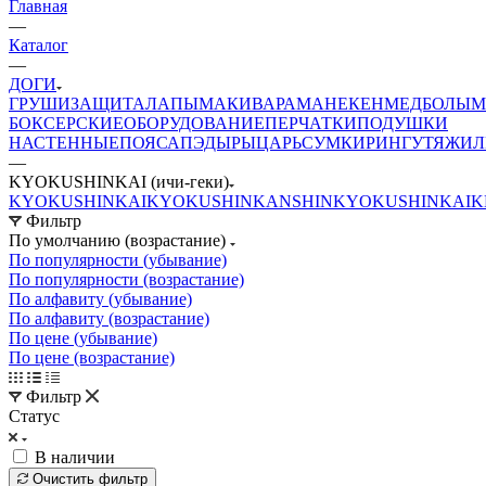
Главная
—
Каталог
—
ДОГИ
ГРУШИ
ЗАЩИТА
ЛАПЫ
МАКИВАРА
МАНЕКЕН
МЕДБОЛЫ
М
БОКСЕРСКИЕ
ОБОРУДОВАНИЕ
ПЕРЧАТКИ
ПОДУШКИ
НАСТЕННЫЕ
ПОЯСА
ПЭДЫ
РЫЦАРЬ
СУМКИ
РИНГ
УТЯЖИЛ
—
KYOKUSHINKAI (ичи-геки)
KYOKUSHINKAI
KYOKUSHINKAN
SHINKYOKUSHINKAI
K
Фильтр
По умолчанию (возрастание)
По популярности (убывание)
По популярности (возрастание)
По алфавиту (убывание)
По алфавиту (возрастание)
По цене (убывание)
По цене (возрастание)
Фильтр
Статус
В наличии
Очистить фильтр