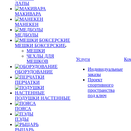
ЛАПЫ
МАКИВАРА
МАНЕКЕН
МЕДБОЛЫ
МЕШКИ БОКСЕРСКИЕ
МЕШКИ
ЧЕХЛЫ ДЛЯ
Услуги
Ко
МЕШКОВ
Индивидуальные
ОБОРУДОВАНИЕ
заказы
Проект
ПЕРЧАТКИ
спортивного
пространства
под ключ
ПОДУШКИ НАСТЕННЫЕ
ПОЯСА
ПЭДЫ
РЫЦАРЬ